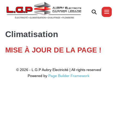
Sauter
au
Basculer
bascu
contenu
la
le
men
recherche
Climatisation
MISE À JOUR DE LA PAGE !
© 2026 - L.G.P Aubry Electricité | All rights reserved
Powered by
Page Builder Framework