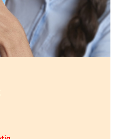
S
tie